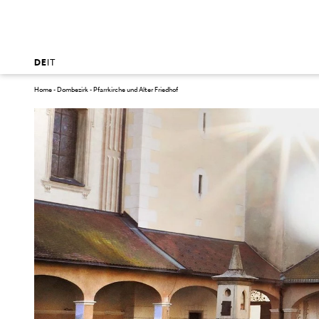
DE
IT
Home
-
Dombezirk
-
Pfarrkirche und Alter Friedhof