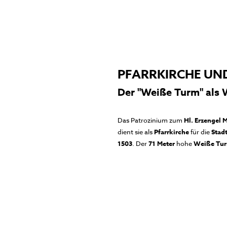
PFARRKIRCHE UND
Der "Weiße Turm" als 
Das Patrozinium zum
Hl. Erzengel 
dient sie als
Pfarrkirche
für die
Stad
1503
. Der
71 Meter
hohe
Weiße Tu