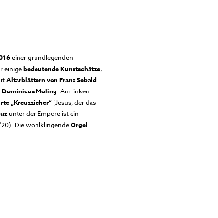
2016
einer grundlegenden
r einige
bedeutende Kunstschätze
,
it
Altarblättern von Franz Sebald
 Dominicus Moling
. Am linken
hrte „Kreuzzieher“
(Jesus, der das
euz
unter der Empore ist ein
20). Die wohlklingende
Orgel