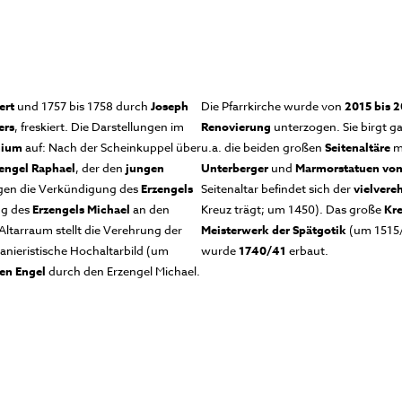
ert
und 1757 bis 1758 durch
Joseph
Die Pfarrkirche wurde von
2015 bis 
ers
, freskiert. Die Darstellungen im
Renovierung
unterzogen. Sie birgt ga
nium
auf: Nach der Scheinkuppel über
u.a. die beiden großen
Seitenaltäre
m
engel Raphael
, der den
jungen
Unterberger
und
Marmorstatuen von
folgen die Verkündigung des
Erzengels
Seitenaltar befindet sich der
vielvere
ng des
Erzengels Michael
an den
Kreuz trägt; um 1450). Das große
Kr
Altarraum stellt die Verehrung der
Meisterwerk der Spätgotik
(um 1515/
anieristische Hochaltarbild (um
wurde
1740/41
erbaut.
en Engel
durch den Erzengel Michael.