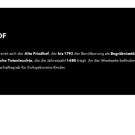
OF
eckt sich der
Alte Friedhof
, der
bis 1792
der Bevölkerung als
Begräbnisstä
sche Totenleuchte
, die die Jahreszahl
1485
trägt. An der Westseite befinden
chaftsgrab für frühgeborene Kinder.