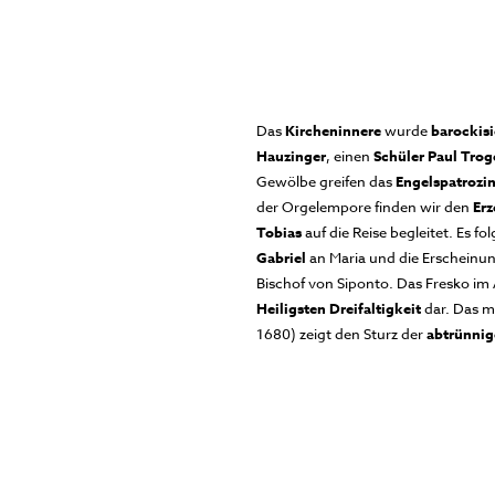
Das
Kircheninnere
wurde
barockisi
Hauzinger
, einen
Schüler Paul Trog
Gewölbe greifen das
Engelspatrozi
der Orgelempore finden wir den
Erz
Tobias
auf die Reise begleitet. Es 
Gabriel
an Maria und die Erscheinu
Bischof von Siponto. Das Fresko im 
Heiligsten Dreifaltigkeit
dar. Das m
1680) zeigt den Sturz der
abtrünnig