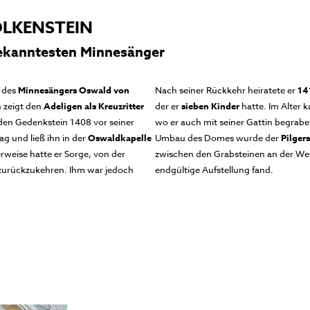
LKENSTEIN
bekanntesten Minnesänger
des
Minnesängers Oswald von
Nach seiner Rückkehr heiratete er
14
n zeigt den
Adeligen als Kreuzritter
der er
sieben Kinder
hatte. Im Alter k
den Gedenkstein 1408 vor seiner
wo er auch mit seiner Gattin begra
ag und ließ ihn in der
Oswaldkapelle
Umbau des Domes wurde der
Pilger
rweise hatte er Sorge, von der
zwischen den Grabsteinen an der Wes
r zurückzukehren. Ihm war jedoch
endgültige Aufstellung fand.