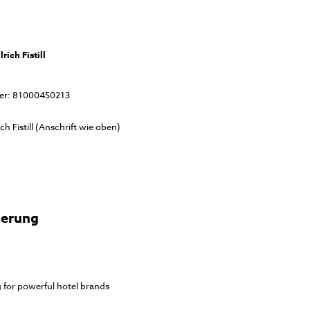
rich Fistill
er: 81000450213
ch Fistill (Anschrift wie oben)
ierung
 for powerful hotel brands