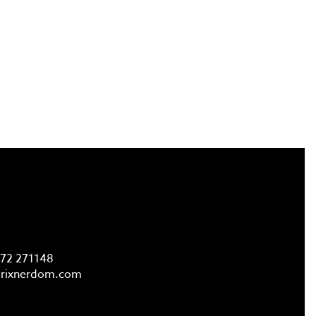
FAQ
72 271148
rixnerdom.
com