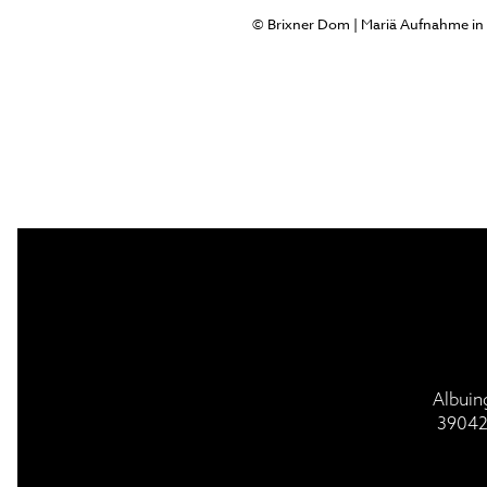
© Brixner Dom | Mariä Aufnahme in 
BESUCH | VISIT
GOTTESDI
Albuin
39042