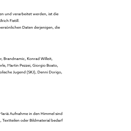
n und verarbeitet werden, ist die
ch Fistill.
persönlichen Daten derjenigen, die
r, Brandnamic, Konrad Willeit,
le, Martin Pezzei, Giorgio Boato,
lische Jugend (SKJ), Denni Dorigo,
| Mariä Aufnahme in den Himmel sind
Textteilen oder Bildmaterial bedarf