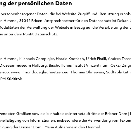
ung der persönlichen Daten
g personenbezogener Daten, die bei Website-Zugriff und -Benutzung erhobe
 Himmel, 39042 Brixen. Ansprechpartner für den Datenschutz ist Dekan Ulri
 Modalitäten der Verwaltung der Website in Bezug auf die Verarbeitung der 
 Sie unter dem Punkt Datenschutz.
 Himmel, Michaela Complojer, Harald Knoflach, Ulrich Fistill, Andrea Tasse
 Diözesanmuseum Hofburg, Bischöfliches Institut Vinzentinum, Oskar Zinger
Dejaco, www.ilmondodeglischuetzen.eu, Thomas Ohnewein, Südtirols Katho
RAI Südtirol;
ndeten Grafiken sowie die Inhalte des Internetauftritts der Brixner Dom 
vielfältigung von Informationen, insbesondere die Verwendung von Texten, 
hmigung der Brixner Dom | Mariä Aufnahme in den Himmel.