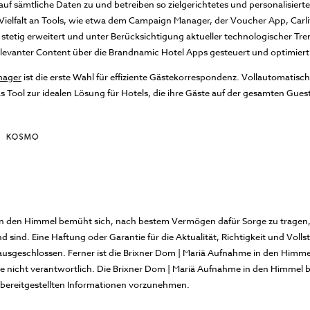
auf sämtliche Daten zu und betreiben so zielgerichtetes und personalisierte
er Vielfalt an Tools, wie etwa dem Campaign Manager, der Voucher App, Ca
stetig erweitert und unter Berücksichtigung aktueller technologischer Tr
levanter Content über die Brandnamic Hotel Apps gesteuert und optimiert
nager
ist die erste Wahl für effiziente Gästekorrespondenz. Vollautomatische
Tool zur idealen Lösung für Hotels, die ihre Gäste auf der gesamten Gues
n den Himmel bemüht sich, nach bestem Vermögen dafür Sorge zu tragen, da
 sind. Eine Haftung oder Garantie für die Aktualität, Richtigkeit und Voll
 ausgeschlossen. Ferner ist die Brixner Dom | Mariä Aufnahme in den Himmel
te nicht verantwortlich. Die Brixner Dom | Mariä Aufnahme in den Himmel 
ereitgestellten Informationen vorzunehmen.