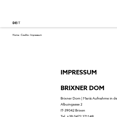
DE
IT
Home
-
Credits
-
Impressum
IMPRESSUM
BRIXNER DOM
Brixner Dom | Mariä Aufnahme in 
Albuingasse 2
IT-39042 Brixen
Tel. +39 0472 271148