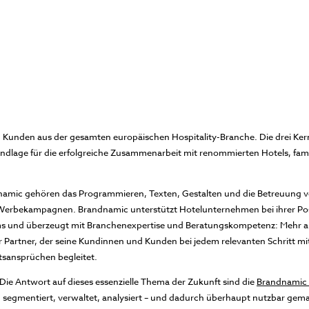
Kunden aus der gesamten europäischen Hospitality-Branche. Die drei Ke
undlage für die erfolgreiche Zusammenarbeit mit renommierten Hotels, fa
namic gehören das Programmieren, Texten, Gestalten und die Betreuung v
Werbekampagnen. Brandnamic unterstützt Hotelunternehmen bei ihrer Posi
 und überzeugt mit Branchenexpertise und Beratungskompetenz: Mehr als e
her Partner, der seine Kundinnen und Kunden bei jedem relevanten Schritt
tsansprüchen begleitet.
ie Antwort auf dieses essenzielle Thema der Zukunft sind die
Brandnamic 
egmentiert, verwaltet, analysiert – und dadurch überhaupt nutzbar gema