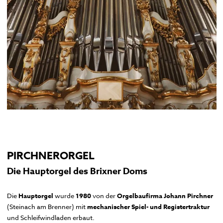
MENSCHENBILDER
Kreuzgang
Domkapitelhaus
Johanneskapelle
Frauenkirche
Domplatz
Pfarrkirche und Alter Friedhof
Hofburg
Multilingual Information
FAQ
Termine
Neuigkeiten
PIRCHNERORGEL
Die Hauptorgel des Brixner Doms
Die
Hauptorgel
wurde
1980
von der
Orgelbaufirma Johann Pirchner
(Steinach am Brenner) mit
mechanischer Spiel- und Registertraktur
und Schleifwindladen erbaut.