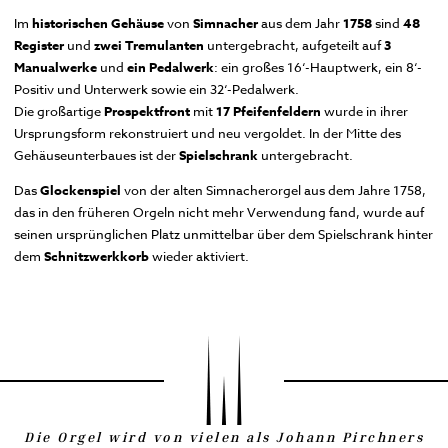
Im
historischen Gehäuse
von
Simnacher
aus dem Jahr
1758
sind
48
Register
und
zwei Tremulanten
untergebracht, aufgeteilt auf
3
Manualwerke
und
ein Pedalwerk
: ein großes 16‘-Hauptwerk, ein 8‘-
Positiv und Unterwerk sowie ein 32‘-Pedalwerk.
Die großartige
Prospektfront
mit
17 Pfeifenfeldern
wurde in ihrer
Ursprungsform rekonstruiert und neu vergoldet. In der Mitte des
Gehäuseunterbaues ist der
Spielschrank
untergebracht.
Das
Glockenspiel
von der alten Simnacherorgel aus dem Jahre 1758,
das in den früheren Orgeln nicht mehr Verwendung fand, wurde auf
seinen ursprünglichen Platz unmittelbar über dem Spielschrank hinter
dem
Schnitzwerkkorb
wieder aktiviert.
Die Orgel wird von vielen als Johann Pirchners