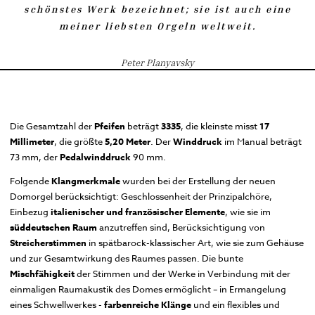
schönstes Werk bezeichnet; sie ist auch eine
meiner liebsten Orgeln weltweit.
Peter Planyavsky
Die Gesamtzahl der
Pfeifen
beträgt
3335
, die kleinste misst
17
Millimeter
, die größte
5,20 Meter
. Der
Winddruck
im Manual beträgt
73 mm, der
Pedalwinddruck
90 mm.
Folgende
Klangmerkmale
wurden bei der Erstellung der neuen
Domorgel berücksichtigt: Geschlossenheit der Prinzipalchöre,
Einbezug
italienischer und französischer Elemente
, wie sie im
süddeutschen Raum
anzutreffen sind, Berücksichtigung von
Streicherstimmen
in spätbarock-klassischer Art, wie sie zum Gehäuse
und zur Gesamtwirkung des Raumes passen. Die bunte
Mischfähigkeit
der Stimmen und der Werke in Verbindung mit der
einmaligen Raumakustik des Domes ermöglicht – in Ermangelung
eines Schwellwerkes -
farbenreiche Klänge
und ein flexibles und