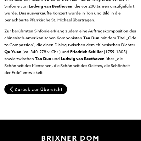
Domplatz
Sinfonie von
Ludwig van Beethoven
, die vor 200 Jahren uraufgeführt
wurde. Das ausverkaufte Konzert wurde in Ton und Bild in die
Pfarrkirche und Alter Friedhof
benachbarte Pfarrkirche St. Michael übertragen.
Hofburg
Multilingual Information
FAQ
Termine
Neuigkeiten
Zur berühmten Sinfonie erklang zudem eine Auftragskomposition des
chinesisch-amerikanischen Komponisten
Tan Dun
mit dem Titel „Ode
to Compassion”, die einen Dialog zwischen dem chinesischen Dichter
Qu Yuan
(ca. 340-278 v. Chr.) und
Friedrich Schiller
(1759-1805)
sowie zwischen
Tan Dun
und
Ludwig van Beethoven
über „die
Schönheit des Menschen, die Schönheit des Geistes, die Schönheit
der Erde“ entwickelt.
Zurück zur Übersicht
BESUCH | VISIT
DOMMUSIK
GOTTESDIENSTE
FAQ
BRIXNER DOM