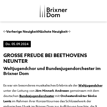
DE
IT
Vorherige Neuigkeit
Nächste Neuigkeit
Do. 05.09.2024
DOMKAPITEL
DOMMUSIK
GROSSE FREUDE BEI BEETHOVENS N
EUNTER
DOMBEZIRK
Domchor
Weltjugendchor und Bundesjugendorchester im
GESCHICHTE
Brixner Dom
Orgeln
Dom
MENSCHENBILDER
Glocken
Kreuzgang
Es war ein besonderes musikalisches Erlebnis als der
Weltjugendchor
Musikgeschichte
Domkapitelhaus
unter der Leitung von
Jörn Hinnerk Andresen
gemeinsam mit dem
deutschen
Bundesjugendorchester
mit
Orchesterdirektor Sönke
Johanneskapelle
Lentz
im Rahmen ihrer Konzerttournee das Schlüsselwerk der
Frauenkirche
sinfonischen Musik im Brixner Dom zur Aufführung brachte: die 9.