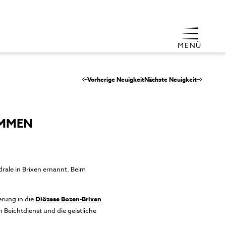
MENÜ
Vorherige Neuigkeit
Nächste Neuigkeit
OMMEN
rale in Brixen ernannt. Beim
erung in die
Diözese Bozen-Brixen
 Beichtdienst und die geistliche