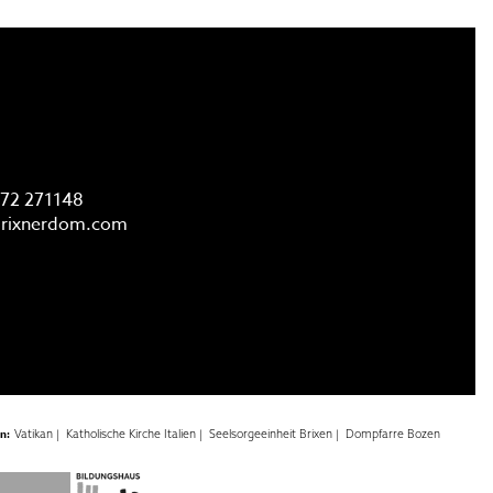
FAQ
72 271148
rixnerdom.
com
en:
Vatikan |
Katholische Kirche Italien |
Seelsorgeeinheit Brixen |
Dompfarre Bozen