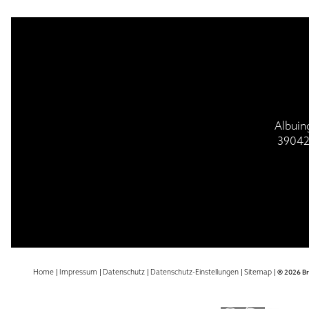
BESUCH | VISIT
GOTTESDI
Albuin
39042
Home
|
Impressum
|
Datenschutz
|
Datenschutz-Einstellungen
|
Sitemap
|
© 2026 B