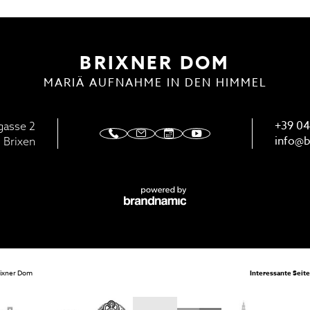
ENSTE
DOMMUSIK
BRIXNER DOM
MARIÄ AUFNAHME IN DEN HIMMEL
+39 04
gasse 2
info@
b
 Brixen
rixner Dom
Interessante Seit