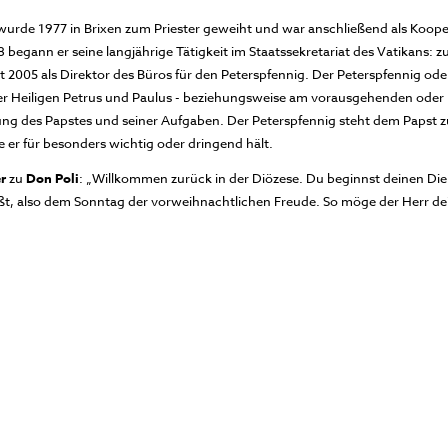
wurde 1977 in Brixen zum Priester geweiht und war anschließend als Kooper
8 begann er seine langjährige Tätigkeit im Staatssekretariat des Vatikans: z
 2005 als Direktor des Büros für den Peterspfennig. Der Peterspfennig oder
t der Heiligen Petrus und Paulus - beziehungsweise am vorausgehenden ode
ung des Papstes und seiner Aufgaben. Der Peterspfennig steht dem Papst zu
e er für besonders wichtig oder dringend hält.
r
zu
Don Poli
: „Willkommen zurück in der Diözese. Du beginnst deinen Die
t, also dem Sonntag der vorweihnachtlichen Freude. So möge der Herr dei