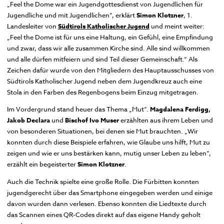
„Feel the Dome war ein Jugendgottesdienst von Jugendlichen für
Domplatz
Jugendliche und mit Jugendlichen“, erklärt
Simon Klotzner
, 1.
Pfarrkirche und Alter Friedhof
Landesleiter von
Südtirols Katholischer Jugend
und meint weiter:
„Feel the Dome ist für uns eine Haltung, ein Gefühl, eine Empfindung
Hofburg
Multilingual Information
FAQ
Termine
Neuigkeiten
und zwar, dass wir alle zusammen Kirche sind. Alle sind willkommen
und alle dürfen mitfeiern und sind Teil dieser Gemeinschaft.“ Als
Zeichen dafür wurde von den Mitgliedern des Hauptausschusses von
Südtirols Katholischer Jugend neben dem Jugendkreuz auch eine
Stola in den Farben des Regenbogens beim Einzug mitgetragen.
Im Vordergrund stand heuer das Thema „Mut“.
Magdalena Ferdigg,
Jakob Declara
und
Bischof Ivo Muser
erzählten aus ihrem Leben und
von besonderen Situationen, bei denen sie Mut brauchten. „Wir
konnten durch diese Beispiele erfahren, wie Glaube uns hilft, Mut zu
zeigen und wie er uns bestärken kann, mutig unser Leben zu leben“,
erzählt ein begeisterter
Simon Klotzner
.
Auch die Technik spielte eine große Rolle. Die Fürbitten konnten
jugendgerecht über das Smartphone eingegeben werden und einige
davon wurden dann verlesen. Ebenso konnten die Liedtexte durch
das Scannen eines QR-Codes direkt auf das eigene Handy geholt