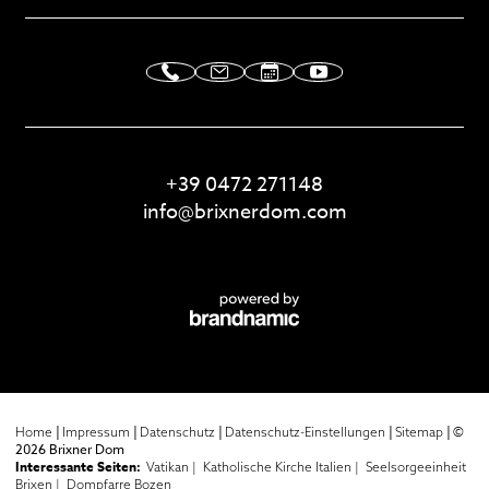
+39 0472 271148
info@
brixnerdom.
com
|
|
|
|
|
©
Home
Impressum
Datenschutz
Datenschutz-Einstellungen
Sitemap
2026 Brixner Dom
Interessante Seiten:
Vatikan |
Katholische Kirche Italien |
Seelsorgeeinheit
Brixen |
Dompfarre Bozen