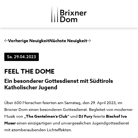
DE
IT
Vorherige Neuigkeit
Nächste Neuigkeit
Sa. 29.04.2023
DOMKAPITEL
DOMMUSIK
FEEL THE DOME
Ein besonderer Gottesdienst mit Südtirols
DOMBEZIRK
Domchor
Katholischer Jugend
GESCHICHTE
Orgeln
Dom
MENSCHENBILDER
Über 600 Menschen feierten am Samstag, den 29. April 2023, im
Glocken
Kreuzgang
Brixner Dom einen besonderen Gottesdienst. Begleitet von moderner
Musikgeschichte
Domkapitelhaus
Musik von
„The Gentelmen’s Club“
und
DJ Fury
feierte
Bischof Ivo
Muser
einen einzigartigen und unvergesslichen Jugendgottesdienst
Johanneskapelle
mit atemberaubenden Lichteffekten.
Frauenkirche