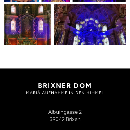
BESUCH | VISIT
DOMMUSIK
GOTTESDIENSTE
FAQ
BRIXNER DOM
MARIÄ AUFNAHME IN DEN HIMMEL
Albuingasse 2
39042 Brixen