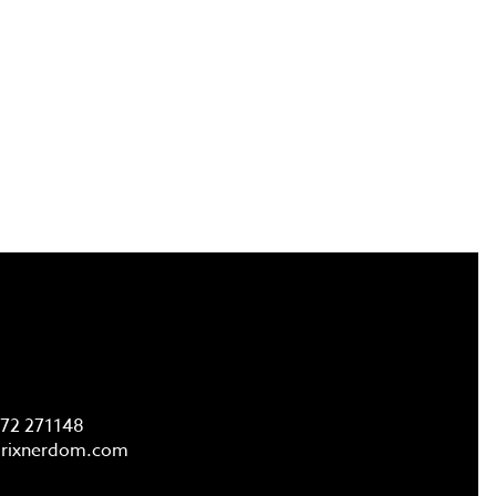
FAQ
72 271148
rixnerdom.
com