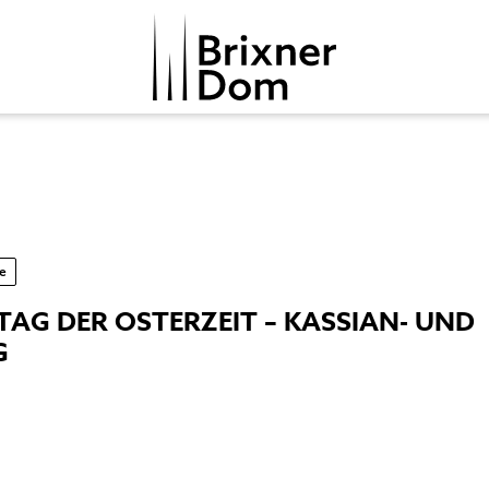
he
NTAG DER OSTERZEIT – KASSIAN- UND
G