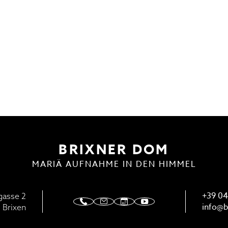
ENSTE
DOMMUSIK
BRIXNER DOM
MARIÄ AUFNAHME IN DEN HIMMEL
+39 04
gasse 2
info@
b
 Brixen