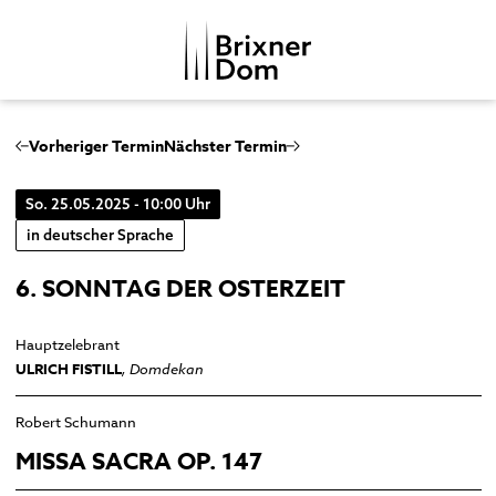
DE
IT
Vorheriger Termin
Nächster Termin
So. 25.05.2025 - 10:00 Uhr
DOMKAPITEL
in deutscher Sprache
DOMMUSIK
6. SONNTAG DER OSTERZEIT
DOMBEZIRK
Domchor
GESCHICHTE
Orgeln
Dom
Hauptzelebrant
MENSCHENBILDER
ULRICH FISTILL
, Domdekan
Glocken
Kreuzgang
Musikgeschichte
Domkapitelhaus
Robert Schumann
Johanneskapelle
MISSA SACRA OP. 147
Frauenkirche