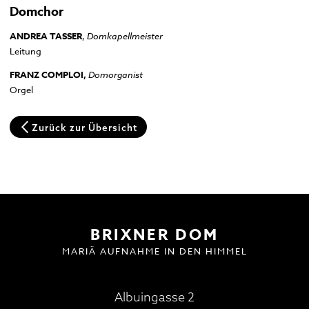
Domchor
Domplatz
Pfarrkirche und Alter Friedhof
ANDREA TASSER
,
Domkapellmeister
Leitung
Hofburg
Multilingual Information
FAQ
Termine
Neuigkeiten
FRANZ COMPLOI,
Domorganist
Orgel
Zurück zur Übersicht
BESUCH | VISIT
DOMMUSIK
GOTTESDIENSTE
FAQ
BRIXNER DOM
MARIÄ AUFNAHME IN DEN HIMMEL
Albuingasse 2