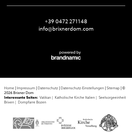
+39 0472 271148
info@
brixnerdom.
com
|
|
|
|
|
©
Home
Impressum
Datenschutz
Datenschutz-Einstellungen
Sitemap
2026 Brixner Dom
Interessante Seiten:
Vatikan |
Katholische Kirche Italien |
Seelsorgeeinheit
Brixen |
Dompfarre Bozen