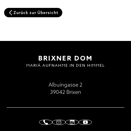
Domplatz
Zurück zur Übersicht
Pfarrkirche und Alter Friedhof
Hofburg
Multilingual Information
FAQ
Termine
Neuigkeiten
BESUCH | VISIT
DOMMUSIK
GOTTESDIENSTE
FAQ
BRIXNER DOM
MARIÄ AUFNAHME IN DEN HIMMEL
Albuingasse 2
39042 Brixen