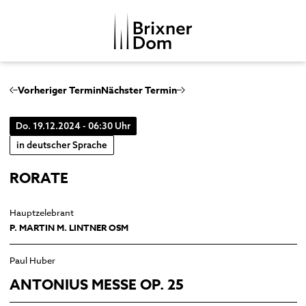
DE
IT
Vorheriger Termin
Nächster Termin
Do. 19.12.2024 - 06:30 Uhr
DOMKAPITEL
in deutscher Sprache
DOMMUSIK
RORATE
DOMBEZIRK
Domchor
GESCHICHTE
Orgeln
Dom
Hauptzelebrant
MENSCHENBILDER
P. MARTIN M. LINTNER OSM
Glocken
Kreuzgang
Musikgeschichte
Domkapitelhaus
Paul Huber
Johanneskapelle
ANTONIUS MESSE OP. 25
Frauenkirche