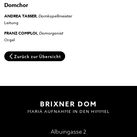
Domchor
Domplatz
Pfarrkirche und Alter Friedhof
ANDREA TASSER
,
Domkapellmeister
Leitung
Hofburg
Multilingual Information
FAQ
Termine
Neuigkeiten
FRANZ COMPLOI,
Domorganist
Orgel
Zurück zur Übersicht
BESUCH | VISIT
DOMMUSIK
GOTTESDIENSTE
FAQ
BRIXNER DOM
MARIÄ AUFNAHME IN DEN HIMMEL
Albuingasse 2