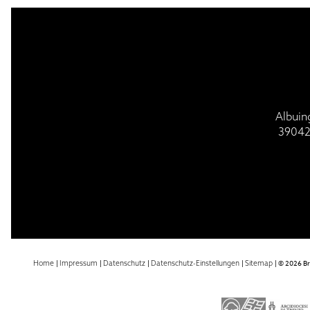
BESUCH | VISIT
GOTTESDI
Albuin
39042
Home
|
Impressum
|
Datenschutz
|
Datenschutz-Einstellungen
|
Sitemap
|
© 2026 B