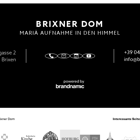
ENSTE
DOMMUSIK
BRIXNER DOM
MARIÄ AUFNAHME IN DEN HIMMEL
+39 04
gasse 2
info@
b
 Brixen
rixner Dom
Interessante Seit