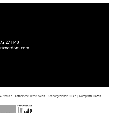
FAQ
72 271148
rixnerdom.
com
en:
Vatikan |
Katholische Kirche Italien |
Seelsorgeeinheit Brixen |
Dompfarre Bozen