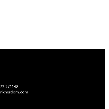
FAQ
72 271148
rixnerdom.
com