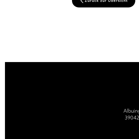
Zurück zur Übersicht
BESUCH | VISIT
GOTTESDI
Albuin
39042