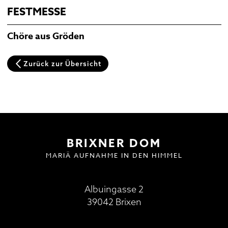
Domplatz
FESTMESSE
Pfarrkirche und Alter Friedhof
Chöre aus Gröden
Hofburg
Multilingual Information
FAQ
Termine
Neuigkeiten
Zurück zur Übersicht
BESUCH | VISIT
DOMMUSIK
GOTTESDIENSTE
FAQ
BRIXNER DOM
MARIÄ AUFNAHME IN DEN HIMMEL
Albuingasse 2
39042 Brixen