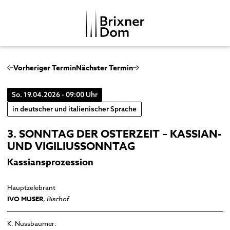
DE
IT
Vorheriger Termin
Nächster Termin
So. 19.04.2026 - 09:00 Uhr
DOMKAPITEL
in deutscher und italienischer Sprache
DOMMUSIK
3. SONNTAG DER OSTERZEIT – KASSIAN-
DOMBEZIRK
Domchor
UND VIGILIUSSONNTAG
GESCHICHTE
Orgeln
Dom
Kassiansprozession
MENSCHENBILDER
Glocken
Kreuzgang
Hauptzelebrant
Musikgeschichte
Domkapitelhaus
IVO MUSER
,
Bischof
Johanneskapelle
Frauenkirche
K. Nussbaumer: