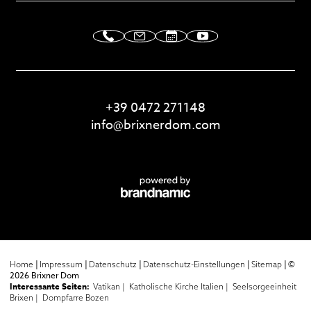
+39 0472 271148
info@
brixnerdom.
com
|
|
|
|
|
©
Home
Impressum
Datenschutz
Datenschutz-Einstellungen
Sitemap
2026 Brixner Dom
Interessante Seiten:
Vatikan |
Katholische Kirche Italien |
Seelsorgeeinheit
Brixen |
Dompfarre Bozen