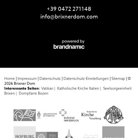
+39 0472 271148
info@
brixnerdom.
com
|
|
|
|
|
©
Home
Impressum
Datenschutz
Datenschutz-Einstellungen
Sitemap
2026 Brixner Dom
Interessante Seiten:
Vatikan |
Katholische Kirche Italien |
Seelsorgeeinheit
Brixen |
Dompfarre Bozen