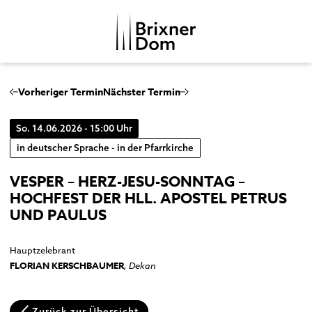
DE
IT
Vorheriger Termin
Nächster Termin
So. 14.06.2026 - 15:00 Uhr
DOMKAPITEL
in deutscher Sprache - in der Pfarrkirche
DOMMUSIK
VESPER – HERZ-JESU-SONNTAG –
DOMBEZIRK
Domchor
HOCHFEST DER HLL. APOSTEL PETRUS
GESCHICHTE
UND PAULUS
Orgeln
Dom
MENSCHENBILDER
Glocken
Kreuzgang
Hauptzelebrant
Musikgeschichte
Domkapitelhaus
FLORIAN KERSCHBAUMER
, Dekan
Johanneskapelle
Frauenkirche
Zurück zur Übersicht