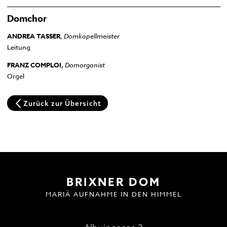
Domplatz
Domchor
Pfarrkirche und Alter Friedhof
ANDREA TASSER
,
Domkapellmeister
Hofburg
Multilingual Information
FAQ
Termine
Neuigkeiten
Leitung
FRANZ COMPLOI,
Domorganist
Orgel
Zurück zur Übersicht
BESUCH | VISIT
DOMMUSIK
GOTTESDIENSTE
FAQ
BRIXNER DOM
MARIÄ AUFNAHME IN DEN HIMMEL