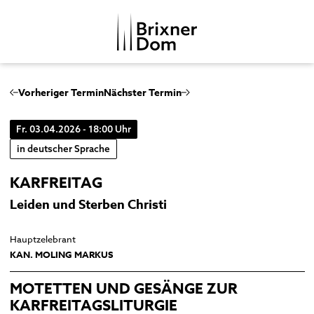
DE
IT
Vorheriger Termin
Nächster Termin
Fr. 03.04.2026 - 18:00 Uhr
DOMKAPITEL
in deutscher Sprache
DOMMUSIK
KARFREITAG
DOMBEZIRK
Domchor
Leiden und Sterben Christi
GESCHICHTE
Orgeln
Dom
MENSCHENBILDER
Glocken
Kreuzgang
Hauptzelebrant
KAN. MOLING MARKUS
Musikgeschichte
Domkapitelhaus
Johanneskapelle
MOTETTEN UND GESÄNGE ZUR
KARFREITAGSLITURGIE
Frauenkirche