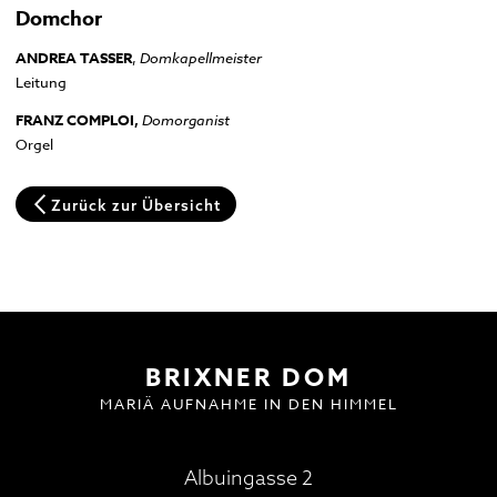
Domchor
Domplatz
Pfarrkirche und Alter Friedhof
ANDREA TASSER
,
Domkapellmeister
Leitung
Hofburg
Multilingual Information
FAQ
Termine
Neuigkeiten
FRANZ COMPLOI,
Domorganist
Orgel
Zurück zur Übersicht
BESUCH | VISIT
DOMMUSIK
GOTTESDIENSTE
FAQ
BRIXNER DOM
MARIÄ AUFNAHME IN DEN HIMMEL
Albuingasse 2