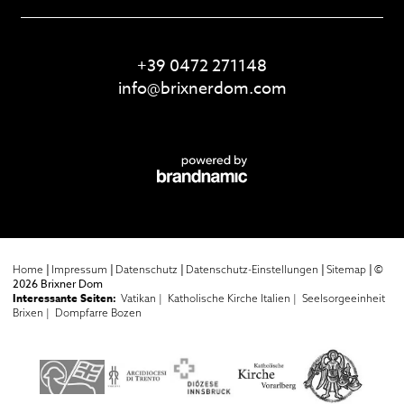
+39 0472 271148
info@
brixnerdom.
com
|
|
|
|
|
©
Home
Impressum
Datenschutz
Datenschutz-Einstellungen
Sitemap
2026 Brixner Dom
Interessante Seiten:
Vatikan |
Katholische Kirche Italien |
Seelsorgeeinheit
Brixen |
Dompfarre Bozen