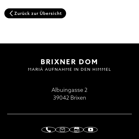
Domplatz
Zurück zur Übersicht
Pfarrkirche und Alter Friedhof
Hofburg
Multilingual Information
FAQ
Termine
Neuigkeiten
BESUCH | VISIT
DOMMUSIK
GOTTESDIENSTE
FAQ
BRIXNER DOM
MARIÄ AUFNAHME IN DEN HIMMEL
Albuingasse 2
39042 Brixen