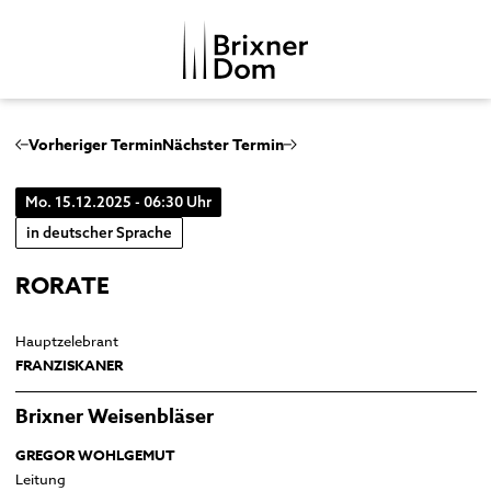
DE
IT
Vorheriger Termin
Nächster Termin
Mo. 15.12.2025 - 06:30 Uhr
DOMKAPITEL
in deutscher Sprache
DOMMUSIK
RORATE
DOMBEZIRK
Domchor
GESCHICHTE
Orgeln
Dom
Hauptzelebrant
MENSCHENBILDER
FRANZISKANER
Glocken
Kreuzgang
Musikgeschichte
Domkapitelhaus
Brixner Weisenbläser
Johanneskapelle
GREGOR WOHLGEMUT
Frauenkirche
Leitung