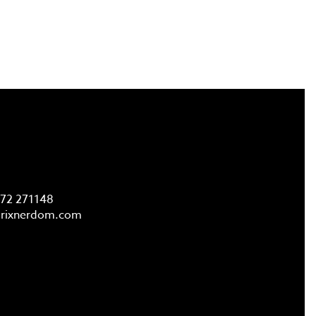
FAQ
72 271148
rixnerdom.
com