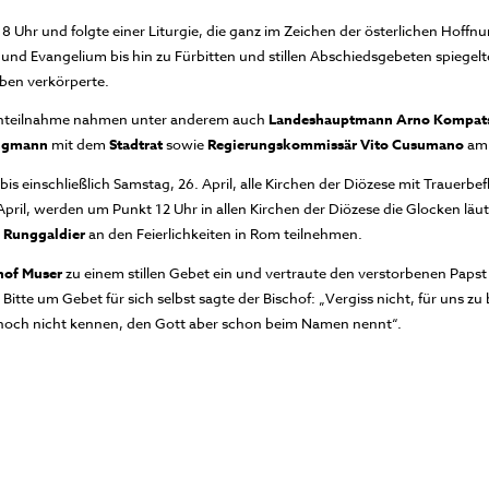
 Uhr und folgte einer Liturgie, die ganz im Zeichen der österlichen Hoffn
und Evangelium bis hin zu Fürbitten und stillen Abschiedsgebeten spiegelte 
rben verkörperte.
 Anteilnahme nahmen unter anderem auch
Landeshauptmann Arno Kompatsc
ungmann
mit dem
Stadtrat
sowie
Regierungskommissär Vito Cusumano
am 
 bis einschließlich Samstag, 26. April, alle Kirchen der Diözese mit Trauer
pril, werden um Punkt 12 Uhr in allen Kirchen der Diözese die Glocken läu
 Runggaldier
an den Feierlichkeiten in Rom teilnehmen.
hof Muser
zu einem stillen Gebet ein und vertraute den verstorbenen Papst
Bitte um Gebet für sich selbst sagte der Bischof: „Vergiss nicht, für uns zu b
 noch nicht kennen, den Gott aber schon beim Namen nennt“.