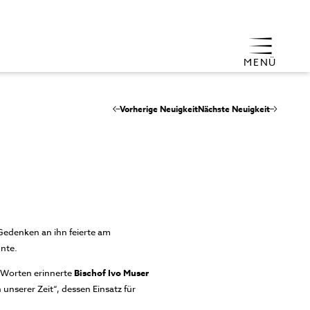
MENÜ
Vorherige Neuigkeit
Nächste Neuigkeit
 Gedenken an ihn feierte am
nte.
n Worten erinnerte
Bischof Ivo Muser
 unserer Zeit“, dessen Einsatz für