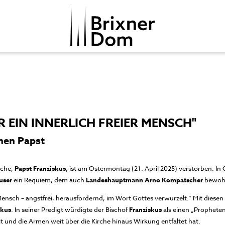
 EIN INNERLICH FREIER MENSCH"
nen Papst
rche,
Papst Franziskus
, ist am Ostermontag (21. April 2025) verstorben. In
user
ein Requiem, dem auch
Landeshauptmann Arno Kompatscher
bewoh
 Mensch – angstfrei, herausfordernd, im Wort Gottes verwurzelt.“ Mit diese
skus
. In seiner Predigt würdigte der Bischof
Franziskus
als einen „Propheten
it und die Armen weit über die Kirche hinaus Wirkung entfaltet hat.