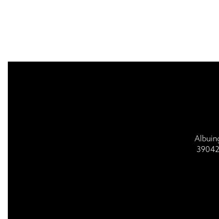
BESUCH | VISIT
GOTTESDI
Albuin
39042