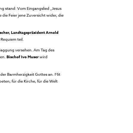
ung stand: Vom Eingangslied „Jesus
die Feier jene Zuversicht wider, die
her, Landtagspräsident Arnold
Requiem teil.
beflaggung versehen. Am Tag des
ten.
Bischof Ivo Muser
wird
 der Barmherzigkeit Gottes an. Mit
eten; für die Kirche, für die Welt