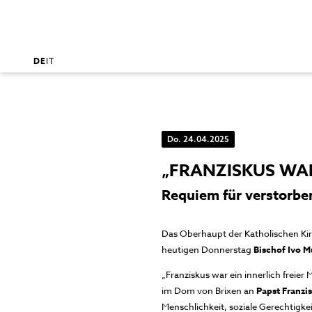
DE
IT
Do. 24.04.2025
„FRANZISKUS WAR
Requiem für verstorbe
Das Oberhaupt der Katholischen Ki
heutigen Donnerstag
Bischof Ivo M
„Franziskus war ein innerlich freier
im Dom von Brixen an
Papst Franzi
Menschlichkeit, soziale Gerechtigke