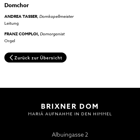
Domchor
Domplatz
Pfarrkirche und Alter Friedhof
ANDREA TASSER
,
Domkapellmeister
Leitung
Hofburg
Multilingual Information
FAQ
Termine
Neuigkeiten
FRANZ COMPLOI,
Domorganist
Orgel
Zurück zur Übersicht
BESUCH | VISIT
DOMMUSIK
GOTTESDIENSTE
FAQ
BRIXNER DOM
MARIÄ AUFNAHME IN DEN HIMMEL
Albuingasse 2