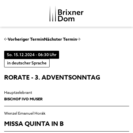
DE
IT
Vorheriger Termin
Nächster Termin
So. 15.12.2024 - 06:30 Uhr
DOMKAPITEL
in deutscher Sprache
DOMMUSIK
RORATE - 3. ADVENTSONNTAG
DOMBEZIRK
Domchor
GESCHICHTE
Orgeln
Dom
Hauptzelebrant
MENSCHENBILDER
BISCHOF IVO MUSER
Glocken
Kreuzgang
Musikgeschichte
Domkapitelhaus
Wenzel Emanuel Horák
Johanneskapelle
MISSA QUINTA IN B
Frauenkirche