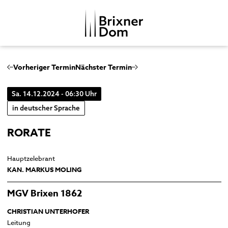
DE
IT
Vorheriger Termin
Nächster Termin
Sa. 14.12.2024 - 06:30 Uhr
DOMKAPITEL
in deutscher Sprache
DOMMUSIK
RORATE
DOMBEZIRK
Domchor
GESCHICHTE
Orgeln
Dom
Hauptzelebrant
MENSCHENBILDER
KAN. MARKUS MOLING
Glocken
Kreuzgang
Musikgeschichte
Domkapitelhaus
MGV Brixen 1862
Johanneskapelle
CHRISTIAN UNTERHOFER
Frauenkirche
Leitung