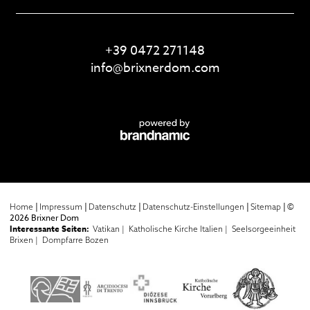
+39 0472 271148
info@
brixnerdom.
com
|
|
|
|
|
©
Home
Impressum
Datenschutz
Datenschutz-Einstellungen
Sitemap
2026 Brixner Dom
Interessante Seiten:
Vatikan |
Katholische Kirche Italien |
Seelsorgeeinheit
Brixen |
Dompfarre Bozen