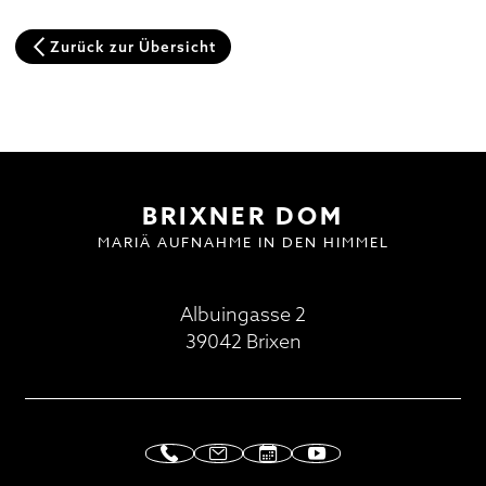
Domplatz
Zurück zur Übersicht
Pfarrkirche und Alter Friedhof
Hofburg
Multilingual Information
FAQ
Termine
Neuigkeiten
BESUCH | VISIT
DOMMUSIK
GOTTESDIENSTE
FAQ
BRIXNER DOM
MARIÄ AUFNAHME IN DEN HIMMEL
Albuingasse 2
39042 Brixen