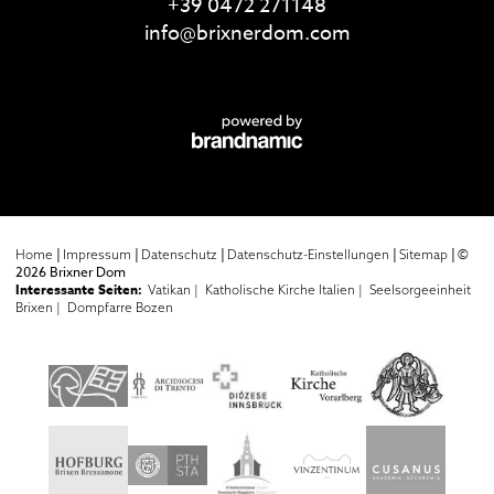
+39 0472 271148
info@
brixnerdom.
com
|
|
|
|
|
©
Home
Impressum
Datenschutz
Datenschutz-Einstellungen
Sitemap
2026 Brixner Dom
Interessante Seiten:
Vatikan |
Katholische Kirche Italien |
Seelsorgeeinheit
Brixen |
Dompfarre Bozen