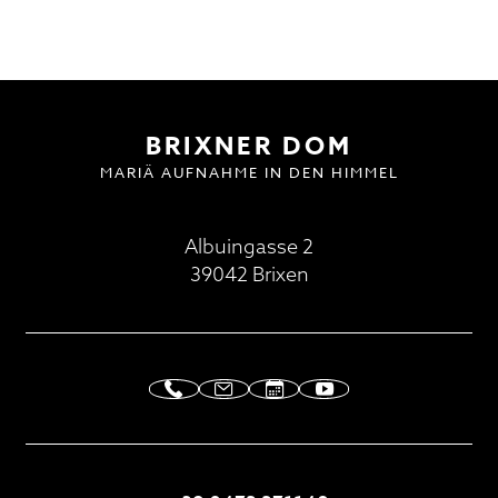
Domplatz
Pfarrkirche und Alter Friedhof
BESUCH | VISIT
DOMMUSIK
GOTTESDIENSTE
FAQ
Hofburg
Multilingual Information
FAQ
Termine
Neuigkeiten
BRIXNER DOM
MARIÄ AUFNAHME IN DEN HIMMEL
Albuingasse 2
39042 Brixen