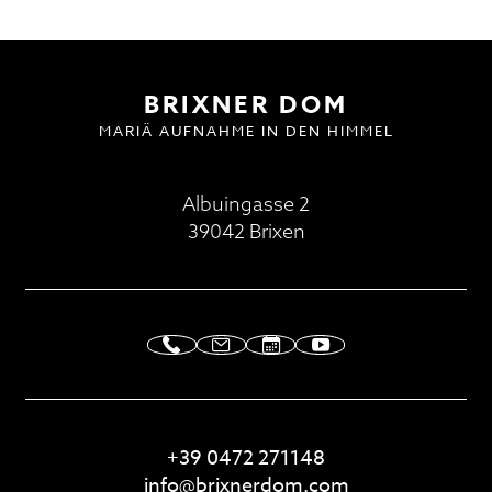
Domplatz
BESUCH | VISIT
DOMMUSIK
GOTTESDIENSTE
FAQ
Pfarrkirche und Alter Friedhof
Hofburg
Multilingual Information
FAQ
Termine
Neuigkeiten
BRIXNER DOM
MARIÄ AUFNAHME IN DEN HIMMEL
Albuingasse 2
39042 Brixen
+39 0472 271148
info@
brixnerdom.
com