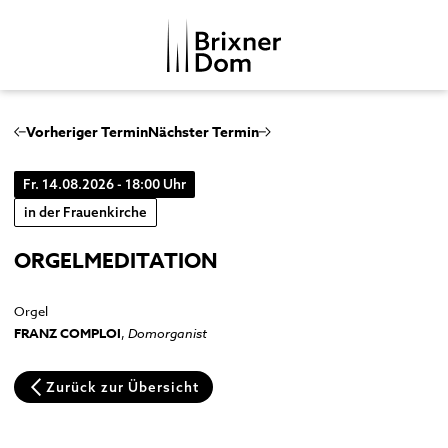
DE
IT
Vorheriger Termin
Nächster Termin
Fr. 14.08.2026 - 18:00 Uhr
DOMKAPITEL
in der Frauenkirche
DOMMUSIK
ORGELMEDITATION
DOMBEZIRK
Domchor
GESCHICHTE
Orgeln
Dom
Orgel
MENSCHENBILDER
FRANZ COMPLOI
,
Domorganist
Glocken
Kreuzgang
Musikgeschichte
Domkapitelhaus
Zurück zur Übersicht
Johanneskapelle
Frauenkirche